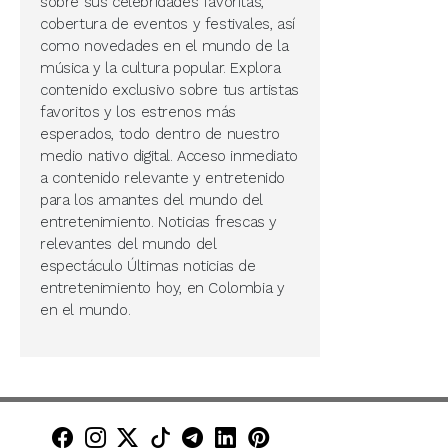
sobre sus celebridades favoritas,
cobertura de eventos y festivales, así
como novedades en el mundo de la
música y la cultura popular. Explora
contenido exclusivo sobre tus artistas
favoritos y los estrenos más
esperados, todo dentro de nuestro
medio nativo digital. Acceso inmediato
a contenido relevante y entretenido
para los amantes del mundo del
entretenimiento. Noticias frescas y
relevantes del mundo del
espectáculo Últimas noticias de
entretenimiento hoy, en Colombia y
en el mundo.
Minuto30 en Facebook
Minuto30 en Instagram
Minuto30 en X (Twitter)
Minuto30 en TikTok
Canal de Minuto30 en T
Minuto30 en LinkedIn
Minuto30 en Pinte