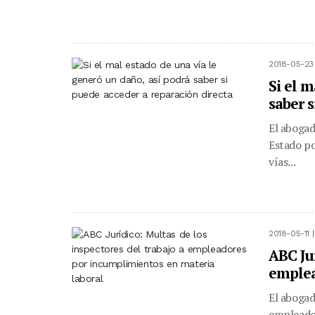
2018-05-23
Si el m
saber 
El abogad
Estado po
vías...
2018-05-11 
ABC Jur
emplea
El abogad
empleador