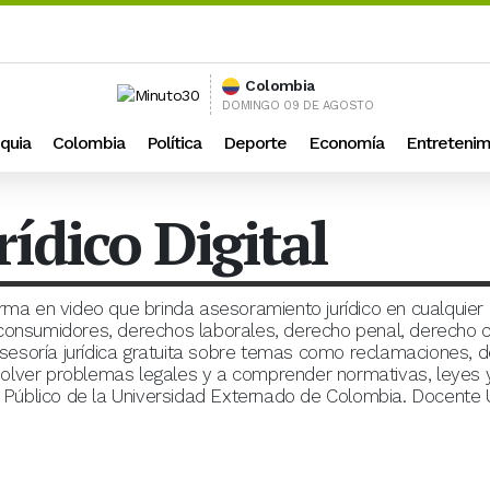
Colombia
DOMINGO 09 DE AGOSTO
quia
Colombia
Política
Deporte
Economía
Entretenim
ídico Digital
ma en video que brinda asesoramiento jurídico en cualquier
onsumidores, derechos laborales, derecho penal, derecho civ
soría jurídica gratuita sobre temas como reclamaciones, der
solver problemas legales y a comprender normativas, leye
úblico de la Universidad Externado de Colombia. Docente Un