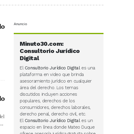
Anuncio
do
Minuto30.com:
Consultorio Jurídico
Digital
El
Consultorio Jurídico Digital
es una
plataforma en video que brinda
asesoramiento jurídico en cualquier
área del derecho. Los temas
discutidos incluyen acciones
do
populares, derechos de los
consumidores, derechos laborales,
derecho penal, derecho civil, etc.
del
El
Consultorio Jurídico Digital
es un
..
espacio en línea donde Mateo Duque
ofrece asesoría jurídica gratuita sobre