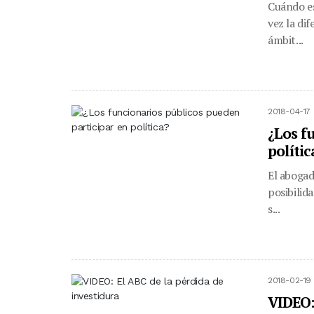
Cuándo es
vez la di
ámbit...
2018-04-17 
¿Los f
polític
El abogad
posibilid
s...
2018-02-19 
VIDEO: