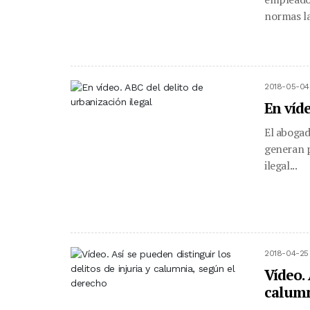
normas la
2018-05-04
En víde
El abogad
generan p
ilegal...
2018-04-25
Vídeo. 
calumn