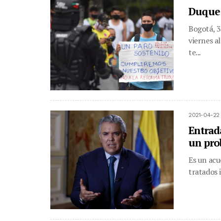
Duque 
Bogotá, 3
viernes a
te...
2021-04-22
Entrad
un pro
Es un acu
tratados i