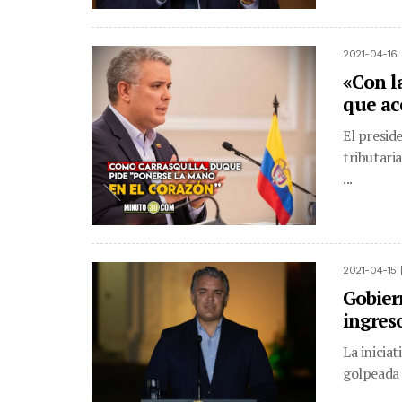
2021-04-16 
«Con l
que ac
El presid
tributaria
...
2021-04-15 
Gobier
ingreso
La inicia
golpeada p