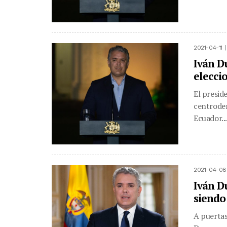
2021-04-11 
Iván Du
elecci
El presid
centroder
Ecuador...
2021-04-08
Iván Du
siendo
A puertas