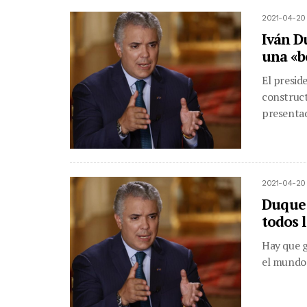
2021-04-20
Iván D
una «b
El presid
construct
presentad
2021-04-20
Duque:
todos 
Hay que g
el mundo.