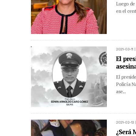
Luego de 
en el cent
2021-03-11 
El pre
asesin
El presid
Policía N
ase...
2021-02-13 
¿Será 