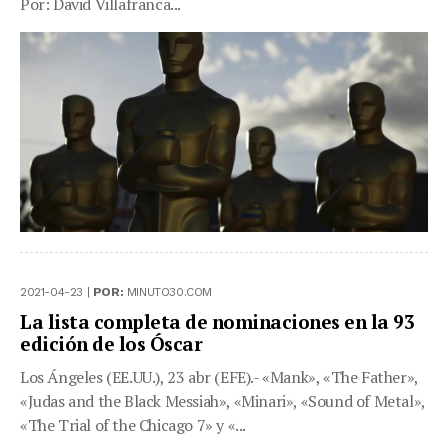
Por: David Villafranca...
2021-04-23 |
POR:
MINUTO30.COM
La lista completa de nominaciones en la 93
edición de los Óscar
Los Ángeles (EE.UU.), 23 abr (EFE).- «Mank», «The Father»,
«Judas and the Black Messiah», «Minari», «Sound of Metal»,
«The Trial of the Chicago 7» y «...