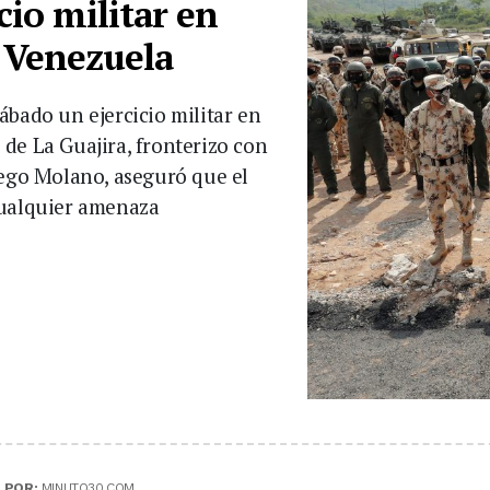
cio militar en
n Venezuela
ábado un ejercicio militar en
de La Guajira, fronterizo con
iego Molano, aseguró que el
cualquier amenaza
|
POR:
MINUTO30.COM