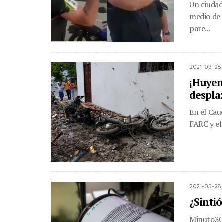
Un ciudad
medio de 
pare...
2021-03-28
¡Huyen
despla
En el Cau
FARC y el
2021-03-28
¿Sinti
Minuto30.