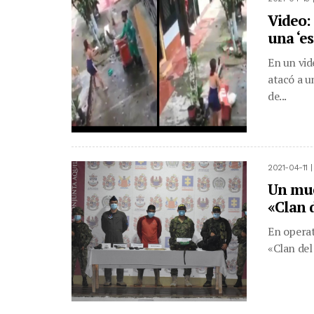
Video:
una ‘es
En un vid
atacó a u
de...
2021-04-11 
Un mue
«Clan 
En operat
«Clan del