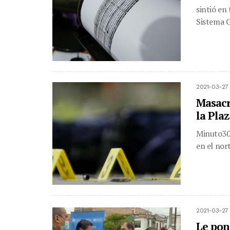
sintió en
Sistema G
2021-03-27
Masacr
la Pla
Minuto30.
en el nor
2021-03-27
Le pone