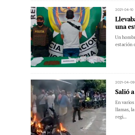
2021-04-10 
Llevab
una es
Un hombre
estación d
2021-04-09
Salió 
En varios
llamas, l
regi...