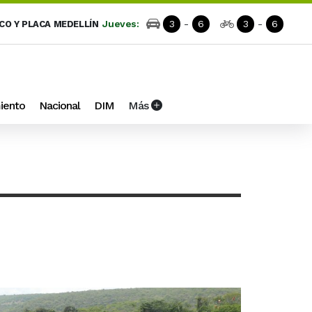
Jueves:
3
-
6
3
-
6
ICO Y PLACA MEDELLÍN
iento
Nacional
DIM
Más