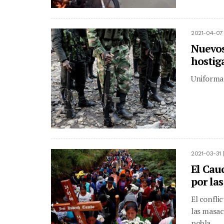
2021-04-07
Nuevos
hostig
Uniformad
2021-03-31 
El Cau
por las
El confli
las masac
pobla...