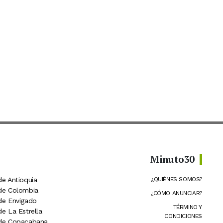
Minuto30
de Antioquia
¿QUIÉNES SOMOS?
 de Colombia
¿CÓMO ANUNCIAR?
 de Envigado
TÉRMINO Y
de La Estrella
CONDICIONES
 de Copacabana