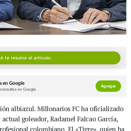
IA te resume el artículo.
a en Google
Agregar
 consultes en Google.
ión albiazul. Millonarios FC ha oficializado
y actual goleador, Radamel Falcao García,
profesional colombiano. El «Tigre», quien ha