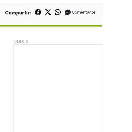
Compartir en Facebook
Compartir en X (Twitter)
Compartir en WhatsApp
Compartir:
Comentarios
ANUNCIO