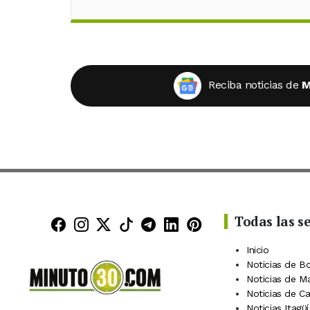
Reciba noticias de
M
Todas las s
Minuto30 en Facebook
Minuto30 en Instagram
Minuto30 en X (Twitter)
Minuto30 en TikTok
Canal de Minuto30 en
Minuto30 en Linke
Minuto30 en Pin
Inicio
Noticias de B
Noticias de M
Noticias de C
Noticias Itagüí