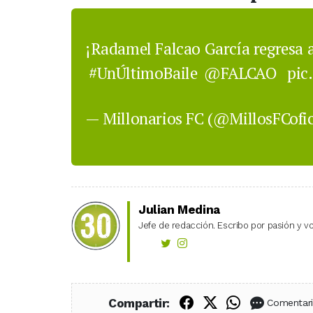
¡Radamel Falcao García regresa 
#UnÚltimoBaile
@FALCAO
pic
— Millonarios FC (@MillosFCofic
Julian Medina
Jefe de redacción. Escribo por pasión y vo
Compartir en Fac
Compartir en X
Compartir
Compartir:
Comentar