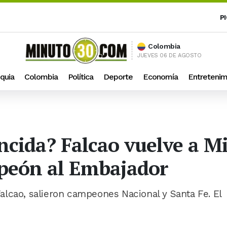
P
Colombia
JUEVES 06 DE AGOSTO
quia
Colombia
Política
Deporte
Economía
Entretenim
encida? Falcao vuelve a Mi
mpeón al Embajador
lcao, salieron campeones Nacional y Santa Fe. El