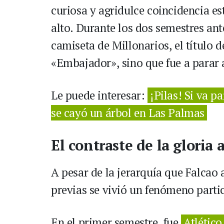
curiosa y agridulce coincidencia e
alto. Durante los dos semestres ant
camiseta de Millonarios, el título d
«Embajador», sino que fue a parar 
Le puede interesar:
¡Pilas! Si va p
se cayó un árbol en Las Palmas
El contraste de la gloria 
A pesar de la jerarquía que Falcao
previas se vivió un fenómeno parti
En el primer semestre, fue
Atlético