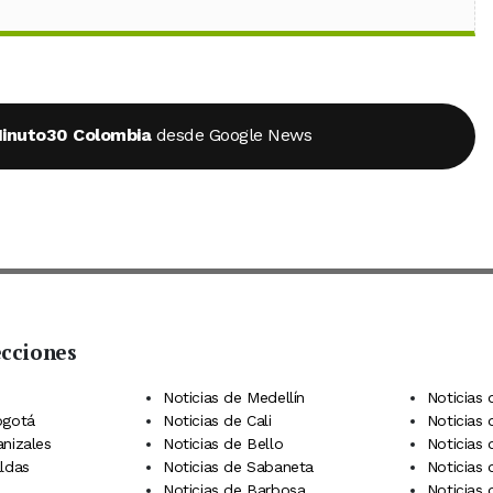
inuto30 Colombia
desde Google News
ecciones
 Telegram
dIn
terest
Noticias de Medellín
Noticias 
ogotá
Noticias de Cali
Noticias
anizales
Noticias de Bello
Noticias
aldas
Noticias de Sabaneta
Noticias 
Noticias de Barbosa
Noticias