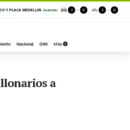
Jueves:
3
-
6
3
-
6
ICO Y PLACA MEDELLÍN
iento
Nacional
DIM
Más
llonarios a