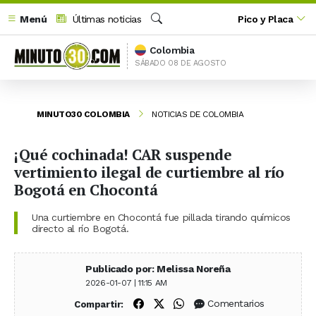
Menú
Últimas noticias
Pico y Placa
Buscar
Colombia
SÁBADO 08 DE AGOSTO
MINUTO30 COLOMBIA
NOTICIAS DE COLOMBIA
¡Qué cochinada! CAR suspende
vertimiento ilegal de curtiembre al río
Bogotá en Chocontá
Una curtiembre en Chocontá fue pillada tirando químicos
directo al río Bogotá.
Publicado por: Melissa Noreña
2026-01-07 | 11:15 AM
Compartir en Facebook
Compartir en X (Twitter)
Compartir en WhatsApp
Comentarios
Compartir: