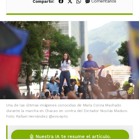
Compartir en Facebook
Compartir en X (Twitter)
Compartir en WhatsApp
Comentarios
Compartir:
Una de las últimas imágenes conocidas de María Corina Machado
durante la marcha en Chacao en contra del Dictador Nicolás Maduro.
Foto: Rafael Hernández @sincepto
🤖 Nuestra IA te resume el artículo.