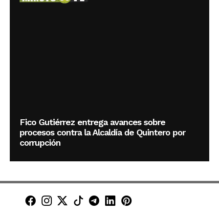
Fico Gutiérrez entrega avances sobre
procesos contra la Alcaldía de Quintero por
corrupción
Minuto30 en Facebook
Minuto30 en Instagram
Minuto30 en X (Twitter)
Minuto30 en TikTok
Canal de Minuto30 en T
Minuto30 en LinkedIn
Minuto30 en Pinte