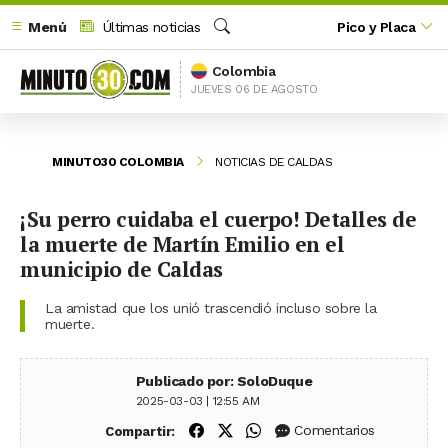
Menú
Últimas noticias
Pico y Placa
Buscar
Colombia
JUEVES 06 DE AGOSTO
MINUTO30 COLOMBIA
NOTICIAS DE CALDAS
¡Su perro cuidaba el cuerpo! Detalles de
la muerte de Martín Emilio en el
municipio de Caldas
La amistad que los unió trascendió incluso sobre la
muerte.
Publicado por: SoloDuque
2025-03-03 | 12:55 AM
Compartir en Facebook
Compartir en X (Twitter)
Compartir en WhatsApp
Comentarios
Compartir: