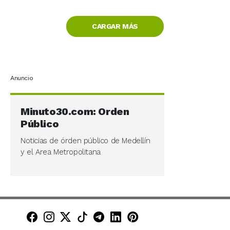
CARGAR MÁS
Anuncio
Minuto30.com: Orden
Público
Noticias de órden público de Medellín
y el Area Metropolitana
Minuto30 en Facebook
Minuto30 en Instagram
Minuto30 en X (Twitter)
Minuto30 en TikTok
Canal de Minuto30 en T
Minuto30 en LinkedIn
Minuto30 en Pinte