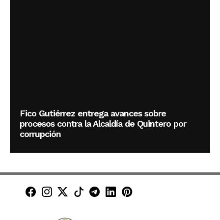
Fico Gutiérrez entrega avances sobre
procesos contra la Alcaldía de Quintero por
corrupción
Minuto30 en Facebook
Minuto30 en Instagram
Minuto30 en X (Twitter)
Minuto30 en TikTok
Canal de Minuto30 en T
Minuto30 en LinkedIn
Minuto30 en Pinte