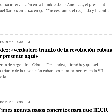
de su intervención en la Cumbre de las Américas, el presidente
el Santos enfatizó en que ““necesitamos el respaldo y la confian
|
POR:
MINUTO30.COM
dez: «verdadero triunfo de la revolución cuban
ar presente aquí»
enta de Argentina, Cristina Fernández, afirmó hoy que «el
 triunfo de la revolución cubana es estar presente» en la VII
 la...
|
POR:
MINUTO30.COM
Times apunta pasos concretos para que EE.UU.