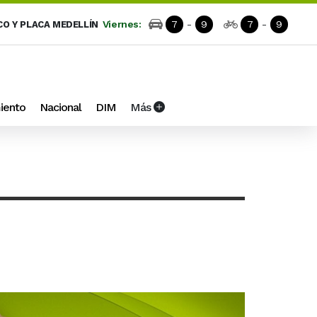
Viernes:
7
-
9
7
-
9
CO Y PLACA MEDELLÍN
iento
Nacional
DIM
Más