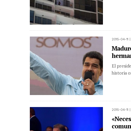
2015-04-11 
Maduro
herma
El presid
historia 
2015-04-11 
«Neces
comuni