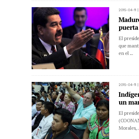
2015-04-11 
Maduro
puerta
El presid
que mant
en el ...
2015-04-11 
Indíge
un man
El presid
(COONANIP
Morales, .