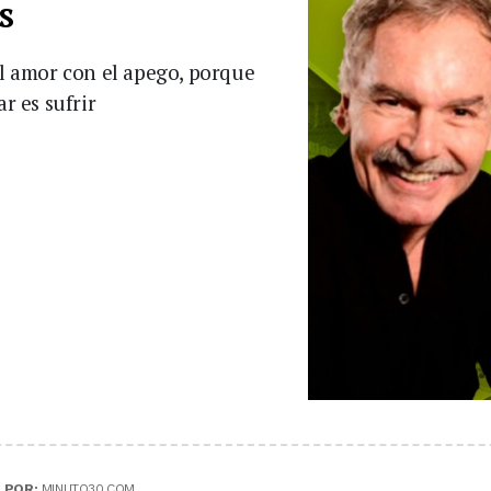
s
 amor con el apego, porque
 es sufrir
|
POR:
MINUTO30.COM