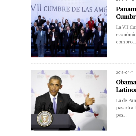
Panamá
Cumbre
La VII Cu
económico
compro...
2015-04-11 
Obama 
Latino
La de Pan
pasará a 
pas...