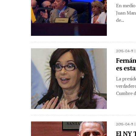
En medio 
Juan Manu
de...
2015-04-11 
Fernán
es est
La presid
verdadero
Cumbre de
2015-04-11 
El NY 