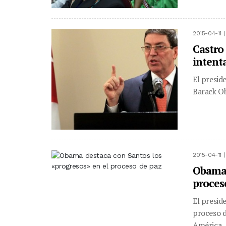
2015-04-11 
Castro 
intent
El presid
Barack Ob
2015-04-11 
Obama 
proces
El presid
proceso d
América..