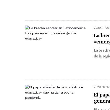
2020-11-06 
La bre
«emerg
La brecha
de la reg
2020-10-15 
El pap
genera
El papa F