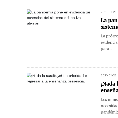
2021-01-24 
La pan
sistem
La prórro
evidencia
para ...
2021-01-22 
¡Nada l
enseña
Los minis
necesidad
pandémico