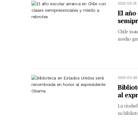
2021-03-01 
El año 
semipr
Chile ina
medio gas,
2021-02-24
Biblio
al exp
La ciudad
su biblio