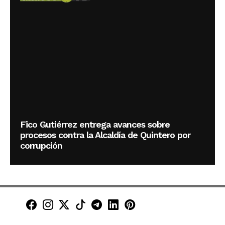
Fico Gutiérrez entrega avances sobre
procesos contra la Alcaldía de Quintero por
corrupción
Minuto30 en Facebook
Minuto30 en Instagram
Minuto30 en X (Twitter)
Minuto30 en TikTok
Canal de Minuto30 en T
Minuto30 en LinkedIn
Minuto30 en Pinte