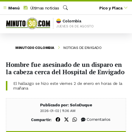
Menú
Últimas noticias
Pico y Placa
Buscar
Colombia
JUEVES 06 DE AGOSTO
MINUTO30 COLOMBIA
NOTICIAS DE ENVIGADO
Hombre fue asesinado de un disparo en
la cabeza cerca del Hospital de Envigado
El hallazgo se hizo este viernes 2 de enero en horas de la
mañana
Publicado por: SoloDuque
2026-01-02 | 11:36 AM
Compartir en Facebook
Compartir en X (Twitter)
Compartir en WhatsApp
Comentarios
Compartir: