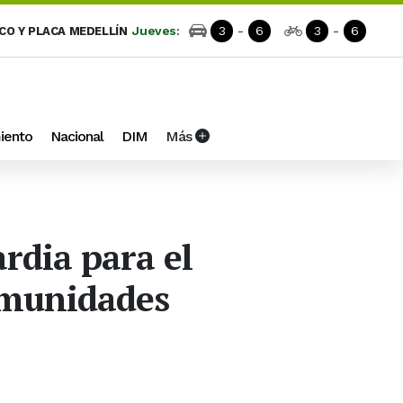
Jueves:
3
-
6
3
-
6
ICO Y PLACA MEDELLÍN
iento
Nacional
DIM
Más
rdia para el
omunidades