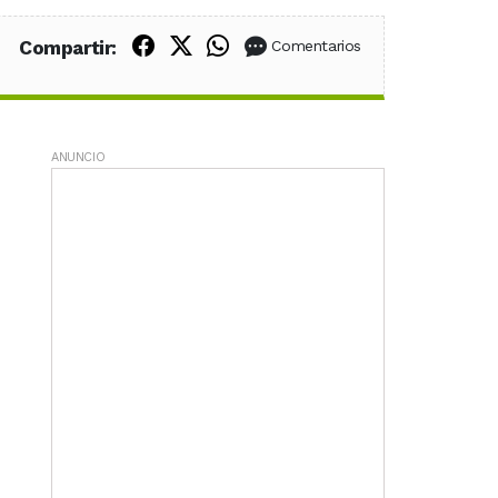
Compartir en Facebook
Compartir en X (Twitter)
Compartir en WhatsApp
Compartir:
Comentarios
ANUNCIO