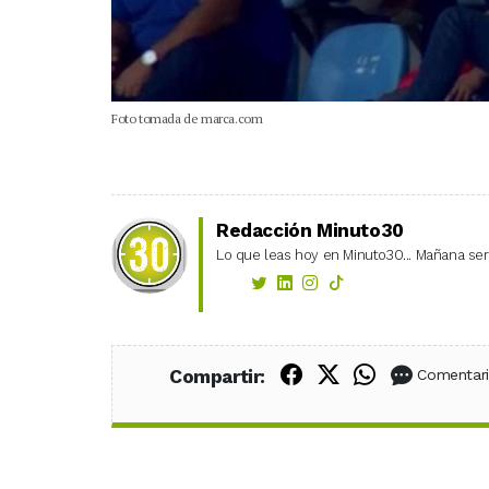
Foto tomada de marca.com
Redacción Minuto30
Lo que leas hoy en Minuto30... Mañana será
Compartir en Fac
Compartir en X
Compartir
Compartir:
Comentar