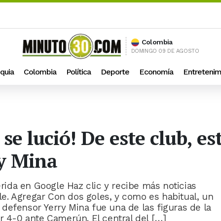
Colombia
DOMINGO 09 DE AGOSTO
quia
Colombia
Política
Deporte
Economía
Entretenim
 se lució! De este club, e
ry Mina
ida en Google Haz clic y recibe más noticias
e. Agregar Con dos goles, y como es habitual, un
defensor Yerry Mina fue una de las figuras de la
r 4-0 ante Camerún. El central del […]