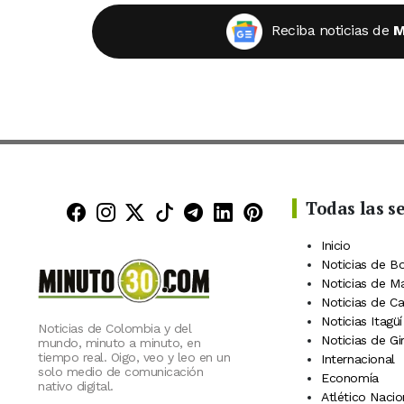
Reciba noticias de
M
Todas las s
Minuto30 en Facebook
Minuto30 en Instagram
Minuto30 en X (Twitter)
Minuto30 en TikTok
Canal de Minuto30 en
Minuto30 en Linke
Minuto30 en Pin
Inicio
Noticias de B
Noticias de M
Noticias de C
Noticias Itagüí
Noticias de Colombia y del
Noticias de Gi
mundo, minuto a minuto, en
tiempo real. Oigo, veo y leo en un
Internacional
solo medio de comunicación
Economía
nativo digital.
Atlético Nacio