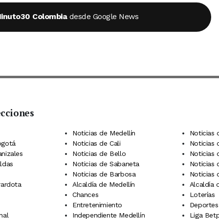
inuto30 Colombia
desde Google News
ecciones
 Telegram
dIn
terest
Noticias de Medellín
Noticias 
ogotá
Noticias de Cali
Noticias
anizales
Noticias de Bello
Noticias
aldas
Noticias de Sabaneta
Noticias 
Noticias de Barbosa
Noticias
rardota
Alcaldía de Medellín
Alcaldía
Chances
Loterías
Entretenimiento
Deportes
nal
Independiente Medellín
Liga Betp