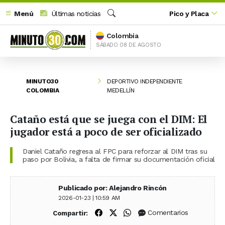
Menú
Últimas noticias
Pico y Placa
Buscar
Colombia
SÁBADO 08 DE AGOSTO
MINUTO30
DEPORTIVO INDEPENDIENTE
COLOMBIA
MEDELLÍN
Cataño está que se juega con el DIM: El
jugador está a poco de ser oficializado
Daniel Cataño regresa al FPC para reforzar al DIM tras su
paso por Bolivia, a falta de firmar su documentación oficial
Publicado por: Alejandro Rincón
2026-01-23 | 10:59 AM
Compartir en Facebook
Compartir en X (Twitter)
Compartir en WhatsApp
Comentarios
Compartir: