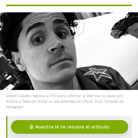
Daniel Cataño regresa al FPC para reforzar al DIM tras su paso por
Bolivia, a falta de firmar su documentación oficial. Foto: Tomada de
Instagram
🤖 Nuestra IA te resume el artículo.