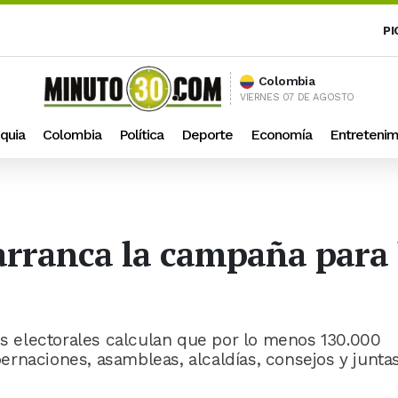
PI
Colombia
VIERNES 07 DE AGOSTO
quia
Colombia
Política
Deporte
Economía
Entretenim
rranca la campaña para l
des electorales calculan que por lo menos 130.000
rnaciones, asambleas, alcaldías, consejos y junta