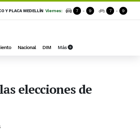
Viernes:
7
-
9
7
-
9
CO Y PLACA MEDELLÍN
iento
Nacional
DIM
Más
as elecciones de
s