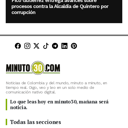
Fico Gutiérrez entrega avances sobre
procesos contra la Alcaldía de Quintero por
corrupción
Minuto30 en Facebook
Minuto30 en Instagram
Minuto30 en X (Twitter)
Minuto30 en TikTok
Canal de Minuto30 en T
Minuto30 en LinkedIn
Minuto30 en Pinte
Noticias de Colombia y del mundo, minuto a minuto, en
tiempo real. Oigo, veo y leo en un solo medio de
comunicación nativo digital.
Lo que leas hoy en minuto30, mañana será
noticia.
Todas las secciones