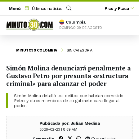
Menú
Últimas noticias
Pico y Placa
Buscar
Colombia
DOMINGO 09 DE AGOSTO
MINUTO30 COLOMBIA
SIN CATEGORÍA
Simón Molina denunciará penalmente a
Gustavo Petro por presunta «estructura
criminal» para alcanzar el poder
Simón Molina detalló los delitos que habrían cometido
Petro y otros miembros de su gabinete para llegar al
poder.
Publicado por: Julian Medina
2026-02-23 | 8:59 AM
Compartir en Facebook
Compartir en X (Twitter)
Compartir en WhatsApp
Comentarios
Compartir: