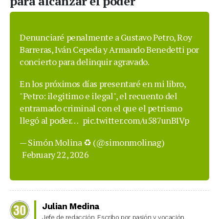
para alcanzar el poder
Denunciaré penalmente a Gustavo Petro, Roy
Barreras, Iván Cepeda y Armando Benedetti por
concierto para delinquir agravado.
En los próximos días presentaré en mi libro,
"Petro: ilegitimo e ilegal", el recuento del
entramado criminal con el que el petrismo
llegó al poder…
pic.twitter.com/u587unBIVp
— Simón Molina ♻️ (@simonmolinag)
February 22, 2026
Julian Medina
Jefe de redacción. Escribo por pasión y vocación.