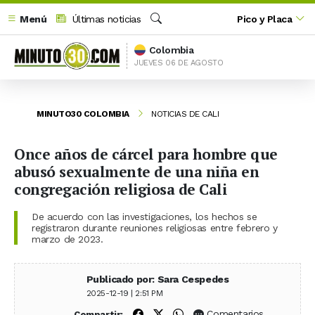
Menú
Últimas noticias
Pico y Placa
Buscar
Colombia
JUEVES 06 DE AGOSTO
MINUTO30 COLOMBIA
NOTICIAS DE CALI
Once años de cárcel para hombre que
abusó sexualmente de una niña en
congregación religiosa de Cali
De acuerdo con las investigaciones, los hechos se
registraron durante reuniones religiosas entre febrero y
marzo de 2023.
Publicado por: Sara Cespedes
2025-12-19 | 2:51 PM
Compartir en Facebook
Compartir en X (Twitter)
Compartir en WhatsApp
Comentarios
Compartir: