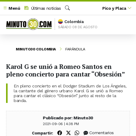
Menú
Últimas noticias
Pico y Placa
Buscar
Colombia
SÁBADO 08 DE AGOSTO
MINUTO30 COLOMBIA
FARÁNDULA
Karol G se unió a Romeo Santos en
pleno concierto para cantar “Obsesión”
En pleno concierto en el Dodger Stadium de Los Ángeles,
la cantante del género urbano Karol G se unió a Romeo
para cantar el clásico “Obsesión” junto al resto de la
banda.
Publicado por: Minuto30
2021-09-06 | 4:38 PM
Compartir en Facebook
Compartir en X (Twitter)
Compartir en WhatsApp
Comentarios
Compartir: