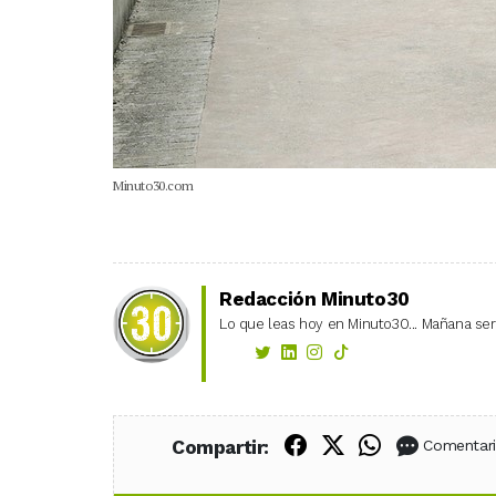
Minuto30.com
Redacción Minuto30
Lo que leas hoy en Minuto30... Mañana será
Compartir en Fac
Compartir en X
Compartir
Compartir:
Comentar