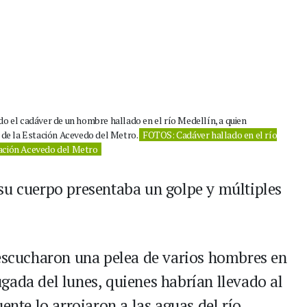
o el cadáver de un hombre hallado en el río Medellín, a quien
de la Estación Acevedo del Metro.
FOTOS: Cadáver hallado en el río
tación Acevedo del Metro
su cuerpo presentaba un golpe y múltiples
 escucharon una pelea de varios hombres en
gada del lunes, quienes habrían llevado al
ente lo arrojaron a las aguas del río