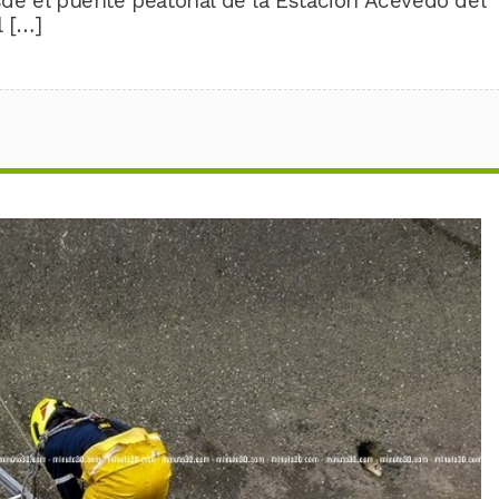
de el puente peatonal de la Estación Acevedo del
l […]