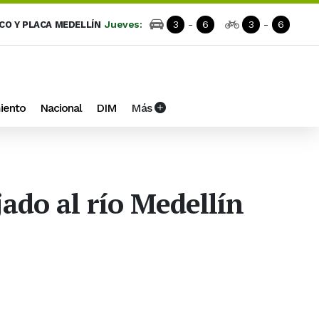
Jueves:
3
-
6
3
-
6
ICO Y PLACA MEDELLÍN
iento
Nacional
DIM
Más
ado al río Medellín