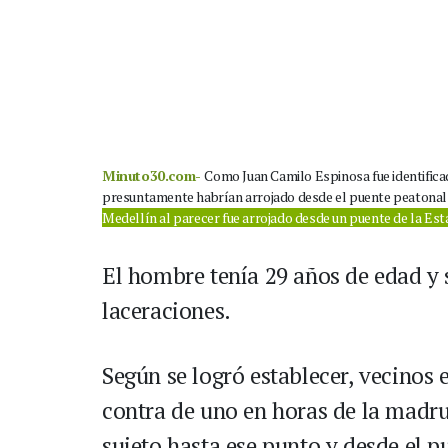
Minuto30.com-
Como Juan Camilo Espinosa fue identificad
presuntamente habrían arrojado desde el puente peatonal 
Medellín al parecer fue arrojado desde un puente de la Es
El hombre tenía 29 años de edad y 
laceraciones.
Según se logró establecer, vecinos
contra de uno en horas de la madru
sujeto hasta ese punto y desde el pu