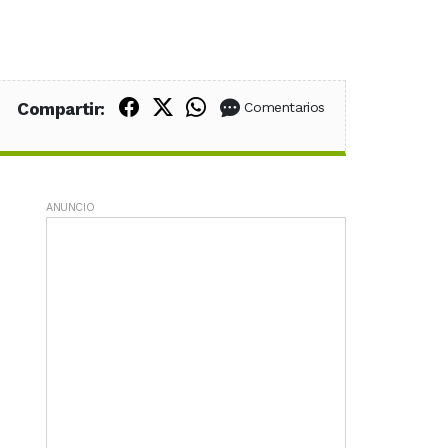
Compartir en Facebook
Compartir en X (Twitter)
Compartir en WhatsApp
Compartir:
Comentarios
ANUNCIO