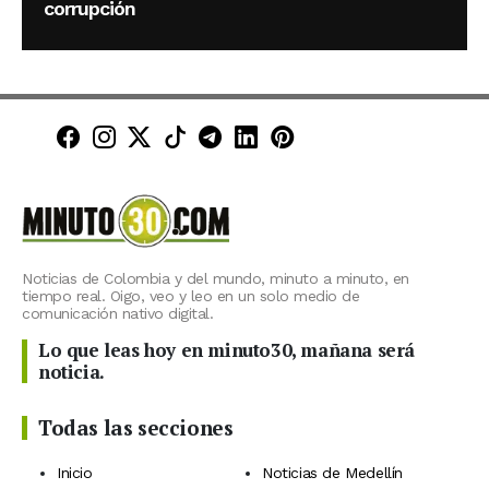
corrupción
Minuto30 en Facebook
Minuto30 en Instagram
Minuto30 en X (Twitter)
Minuto30 en TikTok
Canal de Minuto30 en T
Minuto30 en LinkedIn
Minuto30 en Pinte
Noticias de Colombia y del mundo, minuto a minuto, en
tiempo real. Oigo, veo y leo en un solo medio de
comunicación nativo digital.
Lo que leas hoy en minuto30, mañana será
noticia.
Todas las secciones
Inicio
Noticias de Medellín