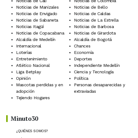
Noticias de Cali
Noticias de Colombia
Noticias de Manizales
Noticias de Bello
Noticias de Envigado
Noticias de Caldas
Noticias de Sabaneta
Noticias de La Estrella
Noticias Itagüí
Noticias de Barbosa
Noticias de Copacabana
Noticias de Girardota
Alcaldía de Medellín
Alcaldía de Bogotá
Internacional
Chances
Loterías
Economía
Entretenimiento
Deportes
Atlético Nacional
Independiente Medellín
Liga Betplay
Ciencia y Tecnología
Opinión
Política
Mascotas perdidas y en
Personas desaparecidas y
adopción
extraviadas
Tejiendo Hogares
Minuto30
¿QUIÉNES SOMOS?