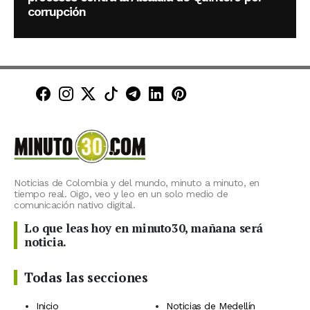
corrupción
Minuto30 en Facebook
Minuto30 en Instagram
Minuto30 en X (Twitter)
Minuto30 en TikTok
Canal de Minuto30 en T
Minuto30 en LinkedIn
Minuto30 en Pinte
Noticias de Colombia y del mundo, minuto a minuto, en
tiempo real. Oigo, veo y leo en un solo medio de
comunicación nativo digital.
Lo que leas hoy en minuto30, mañana será
noticia.
Todas las secciones
Inicio
Noticias de Medellín