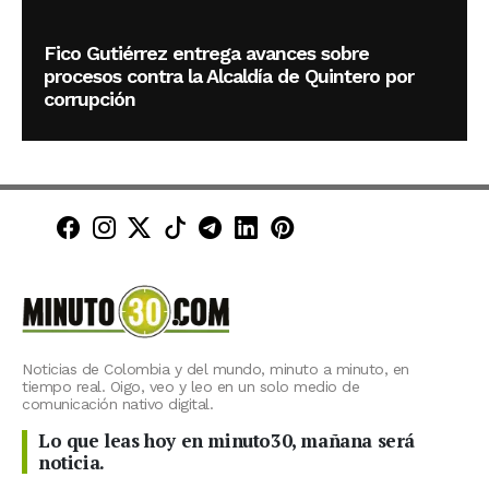
Fico Gutiérrez entrega avances sobre
procesos contra la Alcaldía de Quintero por
corrupción
Minuto30 en Facebook
Minuto30 en Instagram
Minuto30 en X (Twitter)
Minuto30 en TikTok
Canal de Minuto30 en T
Minuto30 en LinkedIn
Minuto30 en Pinte
Noticias de Colombia y del mundo, minuto a minuto, en
tiempo real. Oigo, veo y leo en un solo medio de
comunicación nativo digital.
Lo que leas hoy en minuto30, mañana será
noticia.