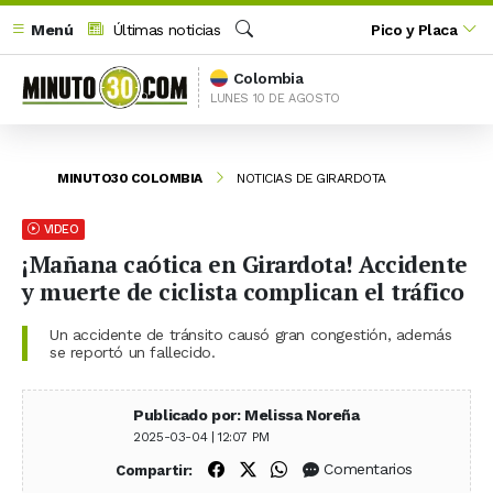
Menú
Últimas noticias
Pico y Placa
Buscar
Colombia
LUNES 10 DE AGOSTO
MINUTO30 COLOMBIA
NOTICIAS DE GIRARDOTA
VIDEO
¡Mañana caótica en Girardota! Accidente
y muerte de ciclista complican el tráfico
Un accidente de tránsito causó gran congestión, además
se reportó un fallecido.
Publicado por: Melissa Noreña
2025-03-04 | 12:07 PM
Compartir en Facebook
Compartir en X (Twitter)
Compartir en WhatsApp
Comentarios
Compartir: