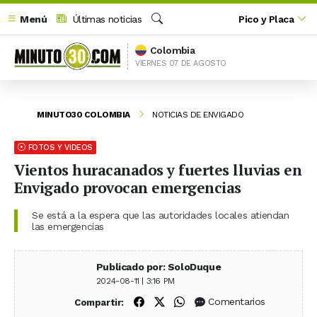
Menú
Últimas noticias
Pico y Placa
Buscar
Colombia
VIERNES 07 DE AGOSTO
MINUTO30 COLOMBIA
NOTICIAS DE ENVIGADO
FOTOS Y VIDEOS
Vientos huracanados y fuertes lluvias en
Envigado provocan emergencias
Se está a la espera que las autoridades locales atiendan
las emergencias
Publicado por: SoloDuque
2024-08-11 | 3:16 PM
Compartir en Facebook
Compartir en X (Twitter)
Compartir en WhatsApp
Comentarios
Compartir: