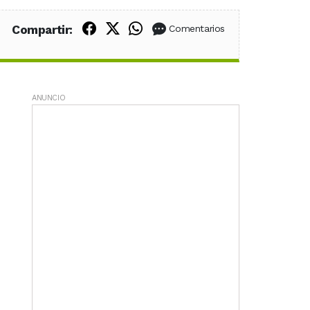
Compartir en Facebook
Compartir en X (Twitter)
Compartir en WhatsApp
Compartir:
Comentarios
ANUNCIO