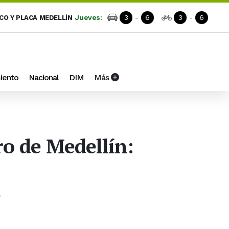
Jueves:
3
-
6
3
-
6
ICO Y PLACA MEDELLÍN
iento
Nacional
DIM
Más
o de Medellín:
e