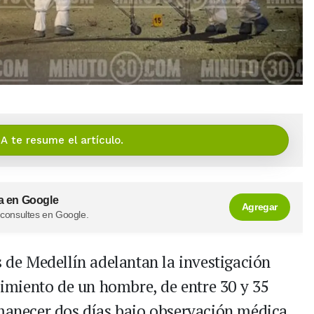
IA te resume el artículo.
a en Google
Agregar
 consultes en Google.
s de Medellín adelantan la investigación
ecimiento de un hombre, de entre 30 y 35
rmanecer dos días bajo observación médica.