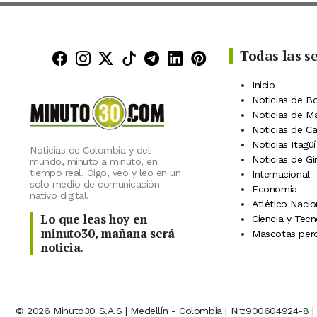
Todas las s
Minuto30 en Facebook
Minuto30 en Instagram
Minuto30 en X (Twitter)
Minuto30 en TikTok
Canal de Minuto30 en
Minuto30 en Linke
Minuto30 en Pin
Inicio
Noticias de B
Noticias de M
Noticias de C
Noticias Itagüí
Noticias de Colombia y del
Noticias de Gi
mundo, minuto a minuto, en
tiempo real. Oigo, veo y leo en un
Internacional
solo medio de comunicación
Economía
nativo digital.
Atlético Nacio
Lo que leas hoy en
Ciencia y Tecn
minuto30, mañana será
Mascotas perd
noticia.
© 2026 Minuto30 S.A.S | Medellín - Colombia | Nit:900604924-8