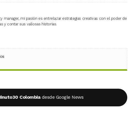
 manager, mi pasión es entrelazar estrategias creativas con el poder de
 y contar sus valiosas historias.
ebook
 (Twitter)
 en WhatsApp
ios
inuto30 Colombia
desde Google News