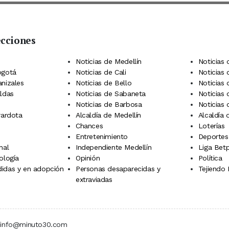
ecciones
 Telegram
dIn
terest
Noticias de Medellín
Noticias 
ogotá
Noticias de Cali
Noticias
anizales
Noticias de Bello
Noticias
aldas
Noticias de Sabaneta
Noticias 
Noticias de Barbosa
Noticias
rardota
Alcaldía de Medellín
Alcaldía
Chances
Loterías
Entretenimiento
Deportes
nal
Independiente Medellín
Liga Betp
ología
Opinión
Política
idas y en adopción
Personas desaparecidas y
Tejiendo
extraviadas
 | info@minuto30.com