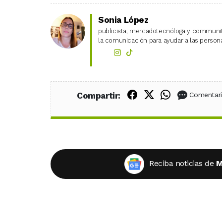
Sonia López
publicista, mercadotecnóloga y community
la comunicación para ayudar a las personas
Compartir en Fac
Compartir en X
Compartir
Compartir:
Comentar
Reciba noticias de
M