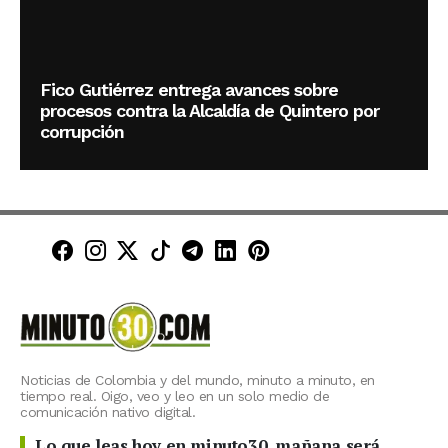
Fico Gutiérrez entrega avances sobre
procesos contra la Alcaldía de Quintero por
corrupción
Minuto30 en Facebook
Minuto30 en Instagram
Minuto30 en X (Twitter)
Minuto30 en TikTok
Canal de Minuto30 en T
Minuto30 en LinkedIn
Minuto30 en Pinte
Noticias de Colombia y del mundo, minuto a minuto, en
tiempo real. Oigo, veo y leo en un solo medio de
comunicación nativo digital.
Lo que leas hoy en minuto30, mañana será