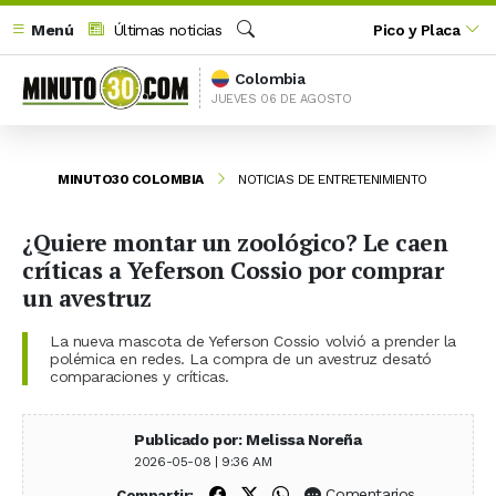
Menú
Últimas noticias
Pico y Placa
Buscar
Colombia
JUEVES 06 DE AGOSTO
MINUTO30 COLOMBIA
NOTICIAS DE ENTRETENIMIENTO
¿Quiere montar un zoológico? Le caen
críticas a Yeferson Cossio por comprar
un avestruz
La nueva mascota de Yeferson Cossio volvió a prender la
polémica en redes. La compra de un avestruz desató
comparaciones y críticas.
Publicado por: Melissa Noreña
2026-05-08 | 9:36 AM
Compartir en Facebook
Compartir en X (Twitter)
Compartir en WhatsApp
Comentarios
Compartir: