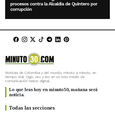
procesos contra la Alcaldía de Quintero por
corrupción
Minuto30 en Facebook
Minuto30 en Instagram
Minuto30 en X (Twitter)
Minuto30 en TikTok
Canal de Minuto30 en T
Minuto30 en LinkedIn
Minuto30 en Pinte
Noticias de Colombia y del mundo, minuto a minuto, en
tiempo real. Oigo, veo y leo en un solo medio de
comunicación nativo digital.
Lo que leas hoy en minuto30, mañana será
noticia.
Todas las secciones