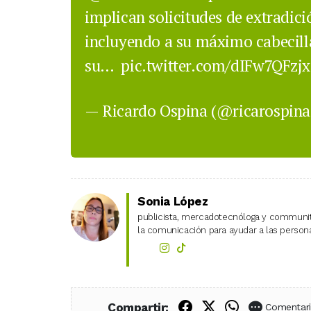
implican solicitudes de extradici
incluyendo a su máximo cabecilla,
su…
pic.twitter.com/dIFw7QFzjx
— Ricardo Ospina (@ricarospin
Sonia López
publicista, mercadotecnóloga y community
la comunicación para ayudar a las personas
Compartir en Fac
Compartir en X
Compartir
Compartir:
Comentar