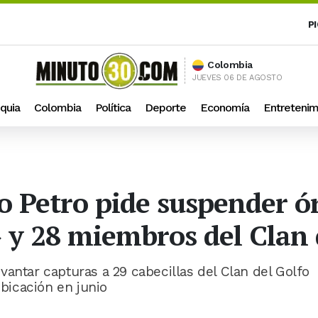
P
Colombia
JUEVES 06 DE AGOSTO
quia
Colombia
Política
Deporte
Economía
Entretenim
o Petro pide suspender ó
 y 28 miembros del Clan 
levantar capturas a 29 cabecillas del Clan del Golfo
ubicación en junio