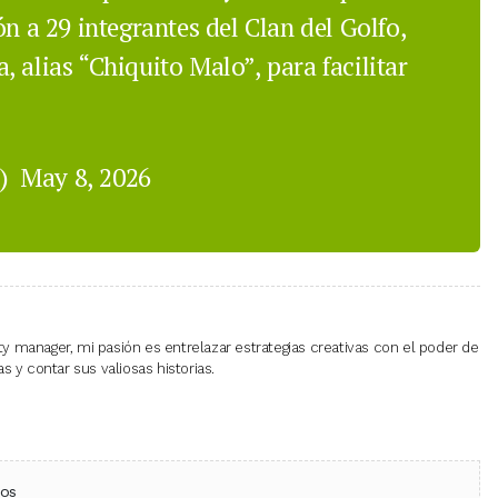
ón a 29 integrantes del Clan del Golfo,
 alias “Chiquito Malo”, para facilitar
a)
May 8, 2026
 manager, mi pasión es entrelazar estrategias creativas con el poder de
 y contar sus valiosas historias.
ebook
 (Twitter)
 en WhatsApp
ios