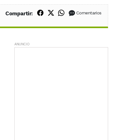
Compartir en Facebook
Compartir en X (Twitter)
Compartir en WhatsApp
Compartir:
Comentarios
ANUNCIO