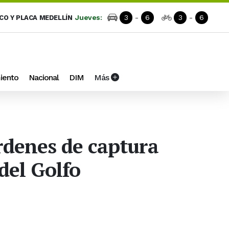
Jueves:
3
-
6
3
-
6
ICO Y PLACA MEDELLÍN
iento
Nacional
DIM
Más
rdenes de captura
del Golfo