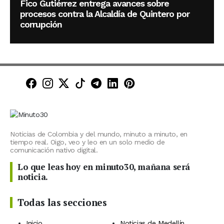
Fico Gutiérrez entrega avances sobre
procesos contra la Alcaldía de Quintero por
corrupción
Minuto30 en Facebook
Minuto30 en Instagram
Minuto30 en X (Twitter)
Minuto30 en TikTok
Canal de Minuto30 en T
Minuto30 en LinkedIn
Minuto30 en Pinte
Noticias de Colombia y del mundo, minuto a minuto, en
tiempo real. Oigo, veo y leo en un solo medio de
comunicación nativo digital.
Lo que leas hoy en minuto30, mañana será
noticia.
Todas las secciones
Inicio
Noticias de Medellín