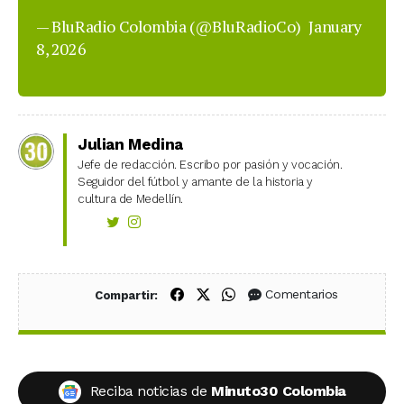
— BluRadio Colombia (@BluRadioCo)
January
8, 2026
Julian Medina
Jefe de redacción. Escribo por pasión y vocación.
Seguidor del fútbol y amante de la historia y
cultura de Medellín.
Compartir en Facebook
Compartir en X (Twitter)
Compartir en WhatsApp
Comentarios
Compartir:
Reciba noticias de
Minuto30 Colombia