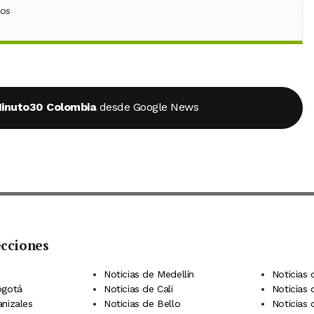
ebook
 (Twitter)
 en WhatsApp
ios
inuto30 Colombia
desde Google News
ecciones
 Telegram
dIn
terest
Noticias de Medellín
Noticias 
ogotá
Noticias de Cali
Noticias
anizales
Noticias de Bello
Noticias