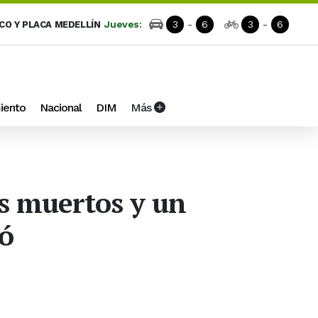
Jueves:
3
-
6
3
-
6
ICO Y PLACA MEDELLÍN
iento
Nacional
DIM
Más
os muertos y un
có