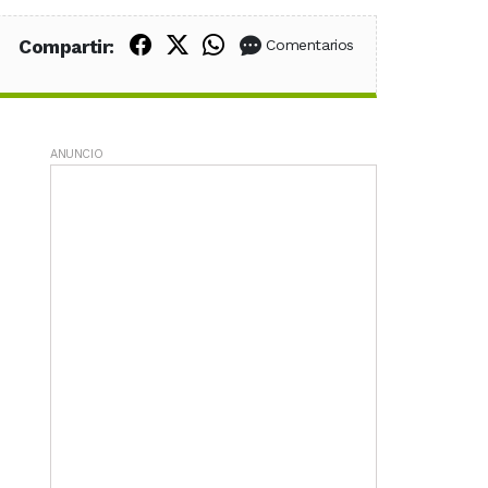
Compartir en Facebook
Compartir en X (Twitter)
Compartir en WhatsApp
Compartir:
Comentarios
ANUNCIO