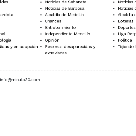
aldas
Noticias de Sabaneta
Noticias 
Noticias de Barbosa
Noticias
rardota
Alcaldía de Medellín
Alcaldía
Chances
Loterías
Entretenimiento
Deportes
nal
Independiente Medellín
Liga Betp
ología
Opinión
Política
idas y en adopción
Personas desaparecidas y
Tejiendo
extraviadas
 | info@minuto30.com