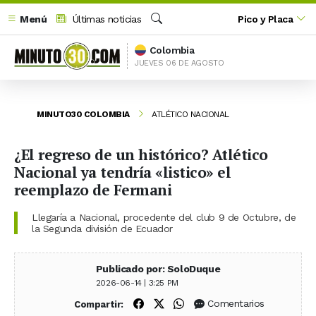
Menú
Últimas noticias
Pico y Placa
Buscar
Colombia
JUEVES 06 DE AGOSTO
MINUTO30 COLOMBIA
ATLÉTICO NACIONAL
¿El regreso de un histórico? Atlético
Nacional ya tendría «listico» el
reemplazo de Fermani
Llegaría a Nacional, procedente del club 9 de Octubre, de
la Segunda división de Ecuador
Publicado por: SoloDuque
2026-06-14 | 3:25 PM
Compartir en Facebook
Compartir en X (Twitter)
Compartir en WhatsApp
Comentarios
Compartir: