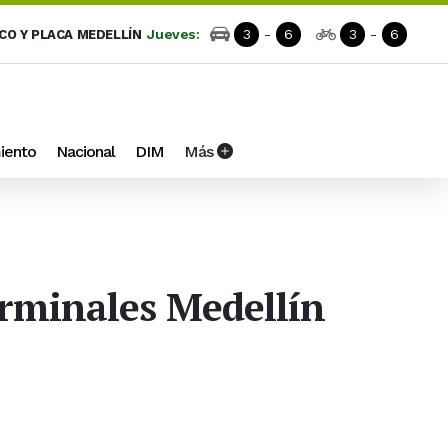
Jueves:
3
-
6
3
-
6
ICO Y PLACA MEDELLÍN
iento
Nacional
DIM
Más
erminales Medellín