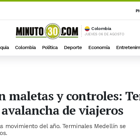
P
Colombia
JUEVES 06 DE AGOSTO
quia
Colombia
Política
Deporte
Economía
Entretenim
n maletas y controles: T
 avalancha de viajeros
s movimiento del año. Terminales Medellín se
os.