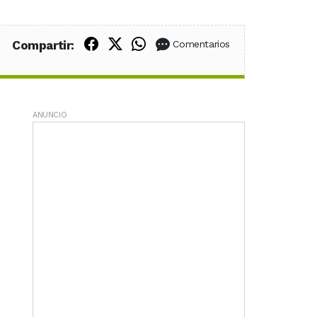
Compartir en Facebook
Compartir en X (Twitter)
Compartir en WhatsApp
Compartir:
Comentarios
ANUNCIO