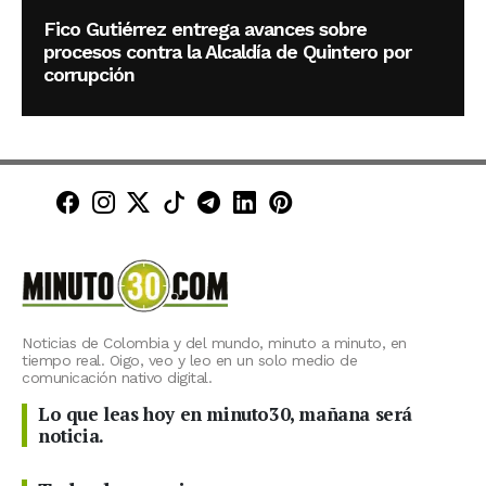
Fico Gutiérrez entrega avances sobre
procesos contra la Alcaldía de Quintero por
corrupción
Minuto30 en Facebook
Minuto30 en Instagram
Minuto30 en X (Twitter)
Minuto30 en TikTok
Canal de Minuto30 en T
Minuto30 en LinkedIn
Minuto30 en Pinte
Noticias de Colombia y del mundo, minuto a minuto, en
tiempo real. Oigo, veo y leo en un solo medio de
comunicación nativo digital.
Lo que leas hoy en minuto30, mañana será
noticia.