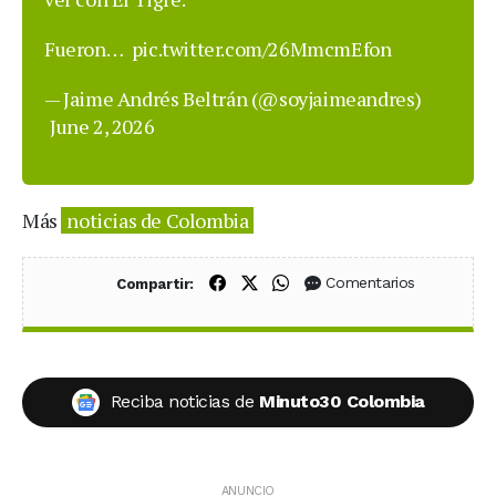
Fueron…
pic.twitter.com/26MmcmEfon
— Jaime Andrés Beltrán (@soyjaimeandres)
June 2, 2026
Más
noticias de Colombia
Compartir en Facebook
Compartir en X (Twitter)
Compartir en WhatsApp
Comentarios
Compartir:
Reciba noticias de
Minuto30 Colombia
ANUNCIO