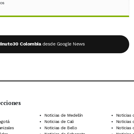
ebook
 (Twitter)
 en WhatsApp
ios
inuto30 Colombia
desde Google News
ecciones
 Telegram
dIn
terest
Noticias de Medellín
Noticias 
ogotá
Noticias de Cali
Noticias
anizales
Noticias de Bello
Noticias