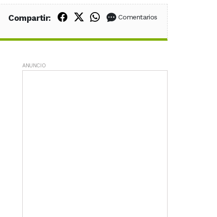
Compartir en Facebook
Compartir en X (Twitter)
Compartir en WhatsApp
Compartir:
Comentarios
ANUNCIO