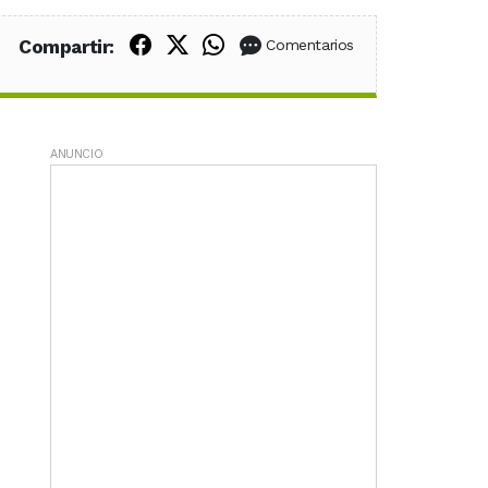
Compartir en Facebook
Compartir en X (Twitter)
Compartir en WhatsApp
Compartir:
Comentarios
ANUNCIO