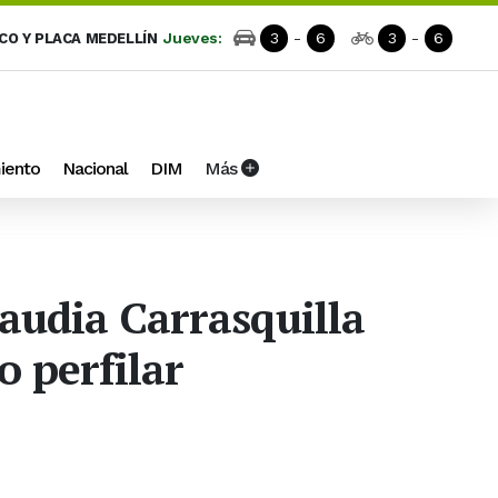
Jueves:
3
-
6
3
-
6
ICO Y PLACA MEDELLÍN
iento
Nacional
DIM
Más
laudia Carrasquilla
o perfilar