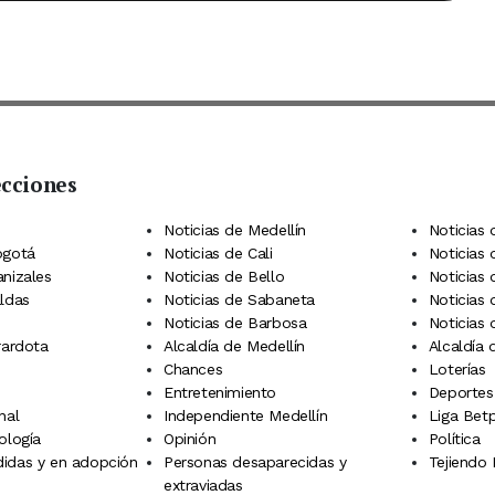
ecciones
 Telegram
dIn
terest
Noticias de Medellín
Noticias 
ogotá
Noticias de Cali
Noticias
anizales
Noticias de Bello
Noticias
aldas
Noticias de Sabaneta
Noticias 
Noticias de Barbosa
Noticias
rardota
Alcaldía de Medellín
Alcaldía
Chances
Loterías
Entretenimiento
Deportes
nal
Independiente Medellín
Liga Betp
ología
Opinión
Política
idas y en adopción
Personas desaparecidas y
Tejiendo
extraviadas