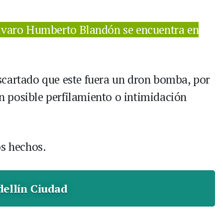
lvaro Humberto Blandón se encuentra en
scartado que este fuera un dron bomba, por
 un posible perfilamiento o intimidación
os hechos.
ellín Ciudad