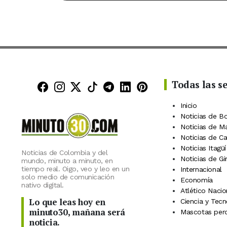
Todas las s
Minuto30 en Facebook
Minuto30 en Instagram
Minuto30 en X (Twitter)
Minuto30 en TikTok
Canal de Minuto30 en
Minuto30 en Linke
Minuto30 en Pin
Inicio
Noticias de B
Noticias de M
Noticias de C
Noticias Itagüí
Noticias de Colombia y del
Noticias de Gi
mundo, minuto a minuto, en
tiempo real. Oigo, veo y leo en un
Internacional
solo medio de comunicación
Economía
nativo digital.
Atlético Nacio
Lo que leas hoy en
Ciencia y Tecn
minuto30, mañana será
Mascotas perd
noticia.