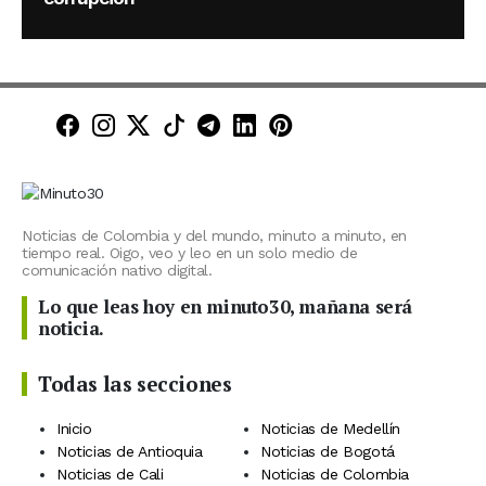
Minuto30 en Facebook
Minuto30 en Instagram
Minuto30 en X (Twitter)
Minuto30 en TikTok
Canal de Minuto30 en T
Minuto30 en LinkedIn
Minuto30 en Pinte
Noticias de Colombia y del mundo, minuto a minuto, en
tiempo real. Oigo, veo y leo en un solo medio de
comunicación nativo digital.
Lo que leas hoy en minuto30, mañana será
noticia.
Todas las secciones
Inicio
Noticias de Medellín
Noticias de Antioquia
Noticias de Bogotá
Noticias de Cali
Noticias de Colombia