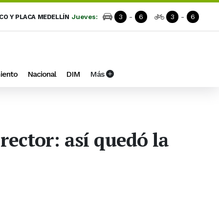
Jueves:
3
-
6
3
-
6
ICO Y PLACA MEDELLÍN
iento
Nacional
DIM
Más
rector: así quedó la