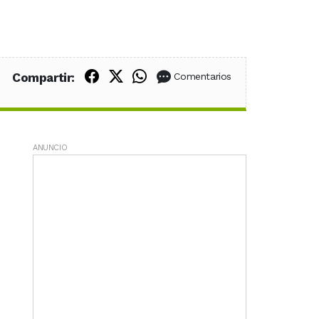
Compartir en Facebook
Compartir en X (Twitter)
Compartir en WhatsApp
Compartir:
Comentarios
ANUNCIO