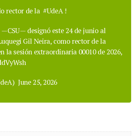
o rector de la
#UdeA
!
o —CSU— designó este 24 de junio al
uquegi Gil Neira, como rector de la
en la sesión extraordinaria 00010 de 2026,
sddVyWsh
UdeA)
June 25, 2026