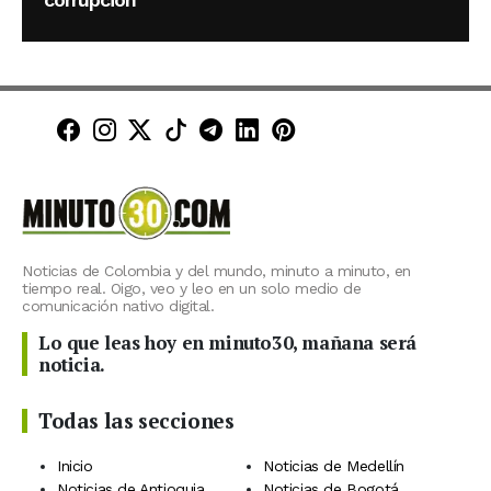
Minuto30 en Facebook
Minuto30 en Instagram
Minuto30 en X (Twitter)
Minuto30 en TikTok
Canal de Minuto30 en T
Minuto30 en LinkedIn
Minuto30 en Pinte
Noticias de Colombia y del mundo, minuto a minuto, en
tiempo real. Oigo, veo y leo en un solo medio de
comunicación nativo digital.
Lo que leas hoy en minuto30, mañana será
noticia.
Todas las secciones
Inicio
Noticias de Medellín
Noticias de Antioquia
Noticias de Bogotá