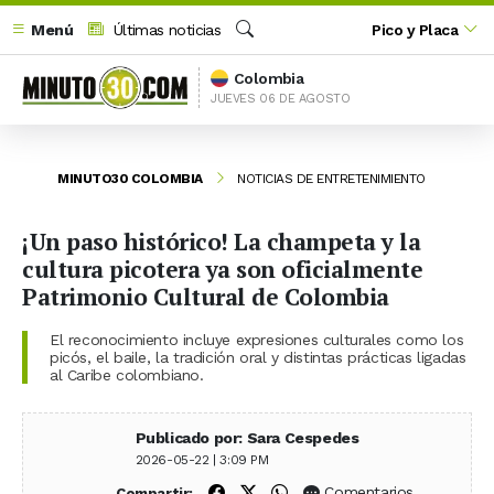
Menú
Últimas noticias
Pico y Placa
Buscar
Colombia
JUEVES 06 DE AGOSTO
MINUTO30 COLOMBIA
NOTICIAS DE ENTRETENIMIENTO
¡Un paso histórico! La champeta y la
cultura picotera ya son oficialmente
Patrimonio Cultural de Colombia
El reconocimiento incluye expresiones culturales como los
picós, el baile, la tradición oral y distintas prácticas ligadas
al Caribe colombiano.
Publicado por: Sara Cespedes
2026-05-22 | 3:09 PM
Compartir en Facebook
Compartir en X (Twitter)
Compartir en WhatsApp
Comentarios
Compartir: