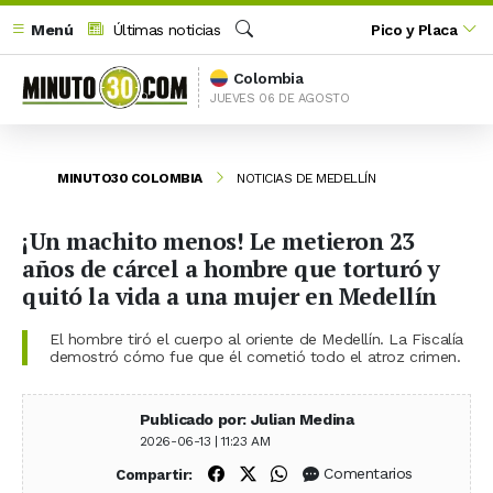
Menú
Últimas noticias
Pico y Placa
Buscar
Colombia
JUEVES 06 DE AGOSTO
MINUTO30 COLOMBIA
NOTICIAS DE MEDELLÍN
¡Un machito menos! Le metieron 23
años de cárcel a hombre que torturó y
quitó la vida a una mujer en Medellín
El hombre tiró el cuerpo al oriente de Medellín. La Fiscalía
demostró cómo fue que él cometió todo el atroz crimen.
Publicado por: Julian Medina
2026-06-13 | 11:23 AM
Compartir en Facebook
Compartir en X (Twitter)
Compartir en WhatsApp
Comentarios
Compartir: