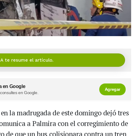
IA te resume el artículo.
a en Google
Agregar
 consultes en Google.
o en la madrugada de este domingo dejó tres
comunica a Palmira con el corregimiento de
go de que un bus colisionara contra un tren