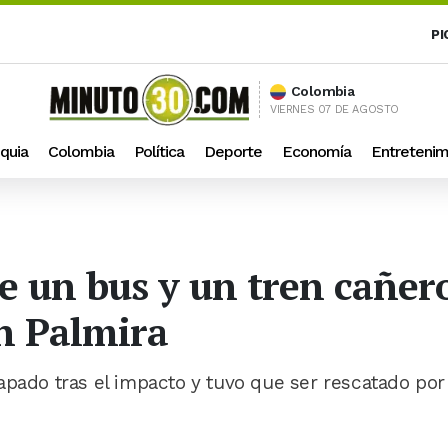
PI
Colombia
VIERNES 07 DE AGOSTO
quia
Colombia
Política
Deporte
Economía
Entretenim
e un bus y un tren cañero
n Palmira
apado tras el impacto y tuvo que ser rescatado por