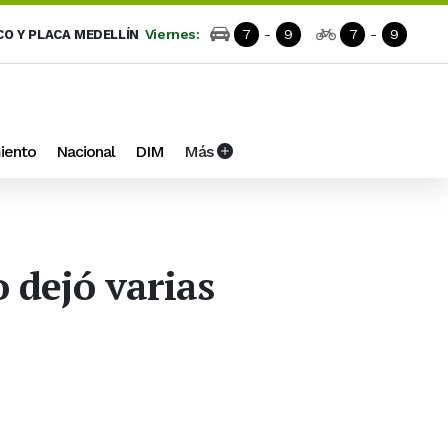
Viernes:
7
-
9
7
-
9
CO Y PLACA MEDELLÍN
iento
Nacional
DIM
Más
 dejó varias