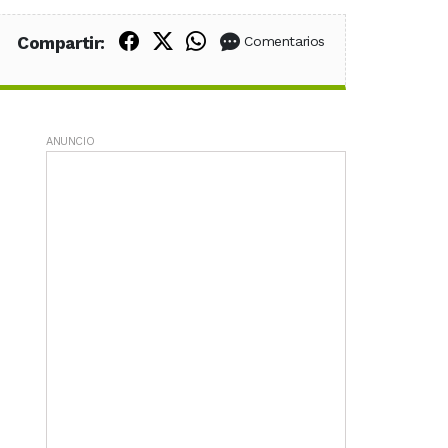
Compartir en Facebook
Compartir en X (Twitter)
Compartir en WhatsApp
Compartir:
Comentarios
ANUNCIO