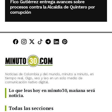
Fico Gutiérrez entrega avances sobre
procesos contra la Alcaldía de Quintero por
corrupción
Minuto30 en Facebook
Minuto30 en Instagram
Minuto30 en X (Twitter)
Minuto30 en TikTok
Canal de Minuto30 en T
Minuto30 en LinkedIn
Minuto30 en Pinte
Noticias de Colombia y del mundo, minuto a minuto, en
tiempo real. Oigo, veo y leo en un solo medio de
comunicación nativo digital.
Lo que leas hoy en minuto30, mañana será
noticia.
Todas las secciones