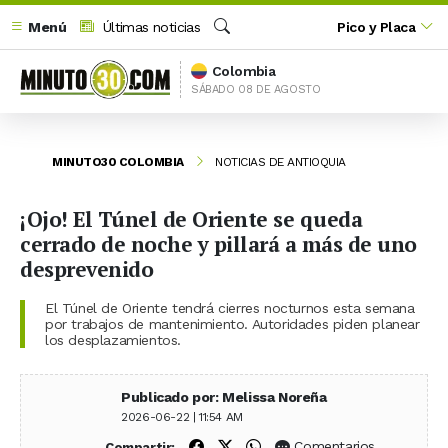
Menú
Últimas noticias
Pico y Placa
Buscar
Colombia
SÁBADO 08 DE AGOSTO
MINUTO30 COLOMBIA
NOTICIAS DE ANTIOQUIA
¡Ojo! El Túnel de Oriente se queda
cerrado de noche y pillará a más de uno
desprevenido
El Túnel de Oriente tendrá cierres nocturnos esta semana
por trabajos de mantenimiento. Autoridades piden planear
los desplazamientos.
Publicado por: Melissa Noreña
2026-06-22 | 11:54 AM
Compartir en Facebook
Compartir en X (Twitter)
Compartir en WhatsApp
Comentarios
Compartir: