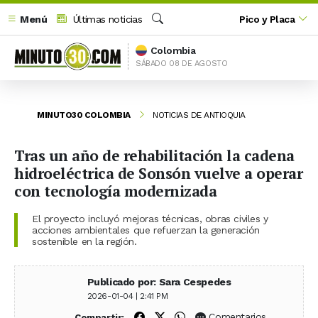
Menú
Últimas noticias
Pico y Placa
Buscar
Colombia
SÁBADO 08 DE AGOSTO
MINUTO30 COLOMBIA
NOTICIAS DE ANTIOQUIA
Tras un año de rehabilitación la cadena
hidroeléctrica de Sonsón vuelve a operar
con tecnología modernizada
El proyecto incluyó mejoras técnicas, obras civiles y
acciones ambientales que refuerzan la generación
sostenible en la región.
Publicado por: Sara Cespedes
2026-01-04 | 2:41 PM
Compartir en Facebook
Compartir en X (Twitter)
Compartir en WhatsApp
Comentarios
Compartir: