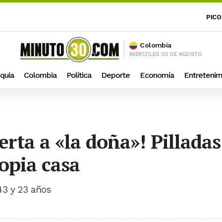
PICO
Colombia
MIERCOLES 05 DE AGOSTO
quia
Colombia
Política
Deporte
Economía
Entretenim
erta a «la doña»! Pillad
opia casa
43 y 23 años