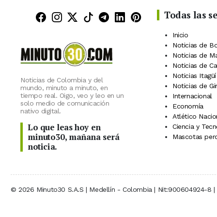
Todas las s
Minuto30 en Facebook
Minuto30 en Instagram
Minuto30 en X (Twitter)
Minuto30 en TikTok
Canal de Minuto30 en
Minuto30 en Linke
Minuto30 en Pin
Inicio
Noticias de B
Noticias de M
Noticias de C
Noticias Itagüí
Noticias de Colombia y del
Noticias de Gi
mundo, minuto a minuto, en
tiempo real. Oigo, veo y leo en un
Internacional
solo medio de comunicación
Economía
nativo digital.
Atlético Nacio
Lo que leas hoy en
Ciencia y Tecn
minuto30, mañana será
Mascotas perd
noticia.
© 2026 Minuto30 S.A.S | Medellín - Colombia | Nit:900604924-8