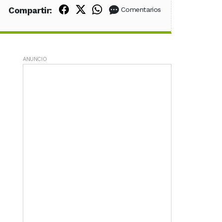
Compartir en Facebook
Compartir en X (Twitter)
Compartir en WhatsApp
Compartir:
Comentarios
ANUNCIO