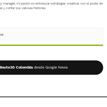
 manager, mi pasión es entrelazar estrategias creativas con el poder de
 y contar sus valiosas historias.
ebook
 (Twitter)
 en WhatsApp
ios
inuto30 Colombia
desde Google News