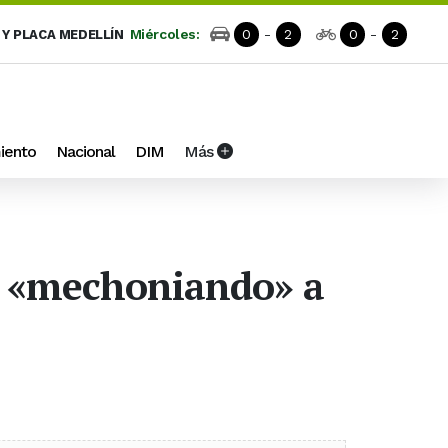
Miércoles:
0
-
2
0
-
2
 Y PLACA MEDELLÍN
iento
Nacional
DIM
Más
as «mechoniando» a