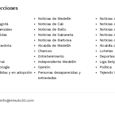
ecciones
 Telegram
dIn
terest
Noticias de Medellín
Noticias 
ogotá
Noticias de Cali
Noticias
anizales
Noticias de Bello
Noticias
aldas
Noticias de Sabaneta
Noticias 
Noticias de Barbosa
Noticias
rardota
Alcaldía de Medellín
Alcaldía
Chances
Loterías
Entretenimiento
Deportes
nal
Independiente Medellín
Liga Betp
ología
Opinión
Política
idas y en adopción
Personas desaparecidas y
Tejiendo
extraviadas
 | info@minuto30.com