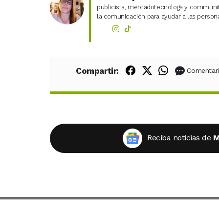
publicista, mercadotecnóloga y community
la comunicación para ayudar a las personas
Compartir en Fac
Compartir en X
Compartir
Compartir:
Comentar
Reciba noticias de
M