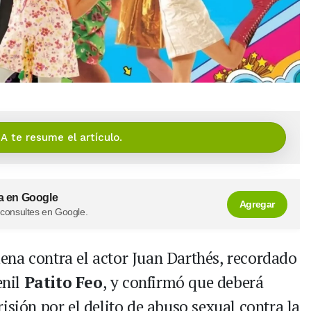
IA te resume el artículo.
a en Google
Agregar
 consultes en Google.
ndena contra el actor Juan Darthés, recordado
enil
Patito Feo
, y confirmó que deberá
isión por el delito de abuso sexual contra la