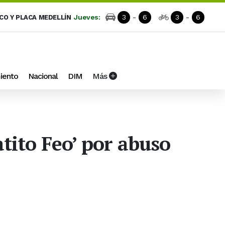
Jueves:
3
-
6
3
-
6
ICO Y PLACA MEDELLÍN
iento
Nacional
DIM
Más
tito Feo’ por abuso