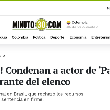
P
Colombia
JUEVES 06 DE AGOSTO
quia
Colombia
Política
Deporte
Economía
Entretenim
ENTO
! Condenan a actor de ‘Pa
rante del elenco
nal en Brasil, que rechazó los recursos
 sentencia en firme.