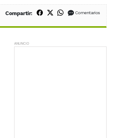
Compartir en Facebook
Compartir en X (Twitter)
Compartir en WhatsApp
Compartir:
Comentarios
ANUNCIO