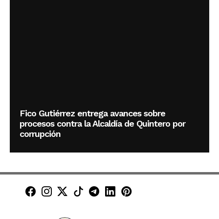
Fico Gutiérrez entrega avances sobre
procesos contra la Alcaldía de Quintero por
corrupción
Minuto30 en Facebook
Minuto30 en Instagram
Minuto30 en X (Twitter)
Minuto30 en TikTok
Canal de Minuto30 en T
Minuto30 en LinkedIn
Minuto30 en Pinte