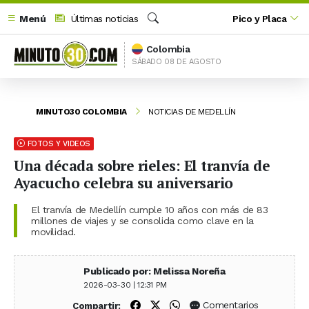
Menú
Últimas noticias
Pico y Placa
Buscar
Colombia
SÁBADO 08 DE AGOSTO
MINUTO30 COLOMBIA
NOTICIAS DE MEDELLÍN
FOTOS Y VIDEOS
Una década sobre rieles: El tranvía de
Ayacucho celebra su aniversario
El tranvía de Medellín cumple 10 años con más de 83
millones de viajes y se consolida como clave en la
movilidad.
Publicado por: Melissa Noreña
2026-03-30 | 12:31 PM
Compartir en Facebook
Compartir en X (Twitter)
Compartir en WhatsApp
Comentarios
Compartir: